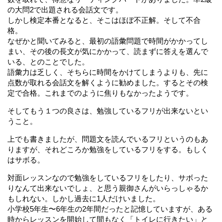
の大問2で出題される会話文です。
しかし検定本番となると、そこはほぼ不正解。そして不合
格。
なぜかと聞いてみると、最初の語彙問題で時間がかかってし
まい、その後の長文が気にかかって、読まずに答えを選んで
いる、とのことでした。
語彙力は乏しく、そちらに時間をかけてしまうよりも、先に
点数が取れる会話文を解くように勧めました。するとその検
定で合格。これまでのように焦りもなかったようです。
そしてもう１つの良さは、勉強しているフリが出来ないとい
うこと。
上でも書きましたが、問題文を読んでいるフリというのもあ
りますが、それどころか勉強をしているフリをする。もしく
はサボる。
対面レッスンなので勉強をしているフリをしたり、サボった
りなんて出来ないでしょ、と思う親御さんがいらっしゃるか
もしれない。しかし過去に1人だけいました。
小学校5年生〜6年生の2年間だったと記憶していますが、ある
時からレッスンを開始して間もなく「トイレに行きたい」と