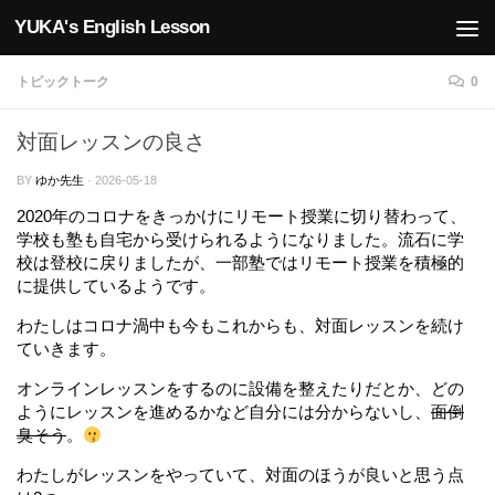
YUKA's English Lesson
コンテンツへスキップ
トピックトーク
0
対面レッスンの良さ
BY
ゆか先生
·
2026-05-18
2020年のコロナをきっかけにリモート授業に切り替わって、
学校も塾も自宅から受けられるようになりました。流石に学
校は登校に戻りましたが、一部塾ではリモート授業を積極的
に提供しているようです。
わたしはコロナ渦中も今もこれからも、対面レッスンを続け
ていきます。
オンラインレッスンをするのに設備を整えたりだとか、どの
ようにレッスンを進めるかなど自分には分からないし、
面倒
臭そう
。
わたしがレッスンをやっていて、対面のほうが良いと思う点