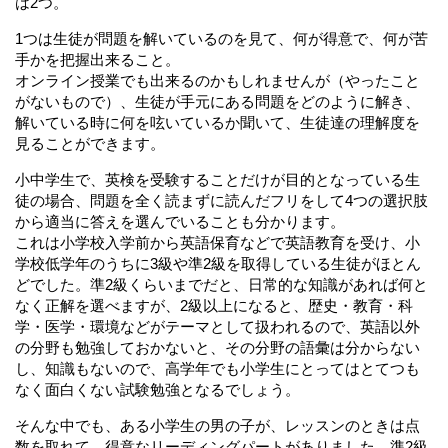
は2つ。
1つは生徒が問題を解いているのを見て、何が得意で、何が苦
手かを把握出来ること。
オンライン授業でも出来るのかもしれませんが（やったこと
がないもので）、生徒が手元にある問題をどのように解き、
解いている時に何を呟いているか聞いて、生徒達の理解度を
見ることができます。
小中学生で、英検を受験することだけが目的となっている生
徒の場合、問題を全く読まずに読んだフリをして4つの選択肢
から適当に答えを選んでいることも分かります。
これは小学校入学前から英語保育などで英語教育を受け、小
学校低学年のうちに3級や準2級を取得している生徒がほとん
どでした。準2級くらいまでだと、日常的な知識があれば何と
なく正解を選べますが、2級以上になると、歴史・教育・科
学・医学・環境などがテーマとして扱われるので、英語以外
の分野も勉強しておかないと、その分野の語彙は分からない
し、知識もないので、高学年でも小学生にとってはとてつも
なく面白くない試験勉強となるでしょう。
そんな中でも、ある小学生の男の子が、レッスンのときは点
数を取れて、得意なリーディングパートがありました。準2級