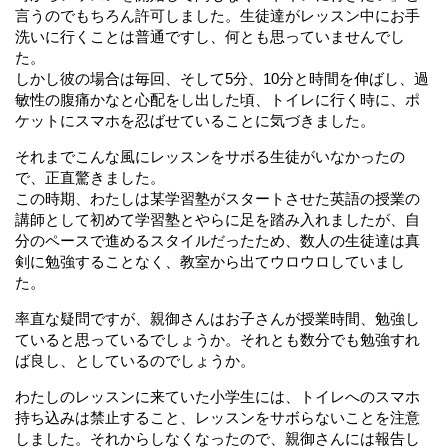
言うのでもちろん許可しました。生徒達がレッスン中にお手
洗いに行くことは普通ですし、何とも思っていませんでし
た。
しかし彼の場合は毎回、そして5分、10分と時間を伸ばし、過
敏性の腹痛かなと心配をし出した頃、トイレに行く時に、ポ
ケットにスマホを忍ばせていることに気づきました。
それまでこんな風にレッスンをサボる生徒がいなかったの
で、正直驚きました。
この時期、わたしは某学習塾がスタートさせた英語の授業の
講師として初めて学習塾とやらに足を踏み入れましたが、自
分のペースで進めるスタイルだったため、数人の生徒達は真
剣に勉強することなく、教室から出てウロウロしていまし
た。
率直な疑問ですが、親御さんはお子さんが授業時間、勉強し
ていると思っているでしょうか。それとも数分でも勉強すれ
ば良し、としているのでしょうか。
わたしのレッスンに来ていた小学生には、トイレへのスマホ
持ち込みは禁止すること、レッスンをサボらないことを注意
しました。それからしなくなったので、親御さんには報告し